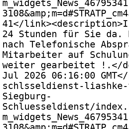
m_widgets_News_46795341
3108&amp;m=d#STRATP_cm4
41</link><description>I
24 Stunden für Sie da. 
nach Telefonische Abspr
Mitarbeiter auf Schulun
weiter gearbeitet !.</d
Jul 2026 06:16:00 GMT</
schlsseldienst-liashke-
Siegburg-
Schluesseldienst/index.
m_widgets_News_46795341
3108&amp;m=d#STRATP_cm4