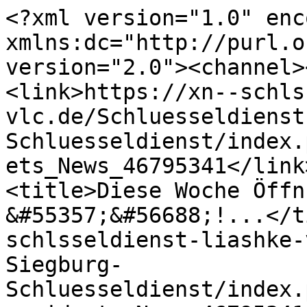
<?xml version="1.0" enc
xmlns:dc="http://purl.o
version="2.0"><channel>
<link>https://xn--schls
vlc.de/Schluesseldienst
Schluesseldienst/index.
ets_News_46795341</link
<title>Diese Woche Öffn
&#55357;&#56688;!...</t
schlsseldienst-liashke-
Siegburg-
Schluesseldienst/index.