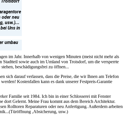
 Troisdorf
Garagentore
n oder neu
, usw.)...
bei Uns in
der umbau
agen im Jahr. Innerhalb von wenigen Minuten (meist nicht mehr als
n Stadtteil sowie auch im Umland von Troisdorf, um die versperrte
stehen, beschädigungsfrei zu öffnen...
nnen sich darauf verlassen, dass die Preise, die wir Ihnen am Telefon
n werden! Kostenfallen kann es dank unserer Festpreis-Garantie
er Familie seit 1984. Ich bin in einer Schlosserei mit Fenster
e dort Gelernt. Meine Frau kommt aus dem Bereich Architektur.
sen Rolltoren Reparaturen oder neu Anfertigung. Außerdem arbeiten
chnik...(Türöffnung ,Absicherung, usw.)