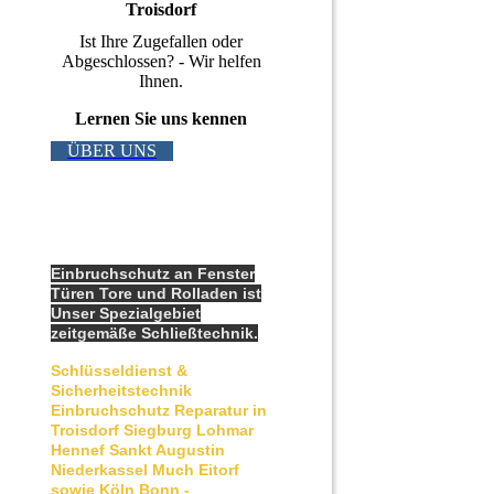
Troisdorf
Ist Ihre Zugefallen oder
Abgeschlossen? - Wir helfen
Ihnen.
Lernen Sie uns kennen
ÜBER UNS
Einbruchschutz an Fenster
Türen Tore und Rolladen ist
Unser Spezialgebiet
zeitgemäße Schließtechnik.
Schlüsseldienst &
Sicherheitstechnik
Einbruchschutz Reparatur in
Troisdorf Siegburg Lohmar
Hennef Sankt Augustin
Niederkassel Much Eitorf
sowie Köln Bonn -