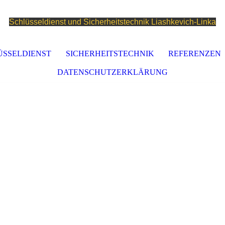
Schlüsseldienst und Sicherheitstechnik Liashkevich-Linka
ÜSSELDIENST
SICHERHEITSTECHNIK
REFERENZEN
DATENSCHUTZERKLÄRUNG